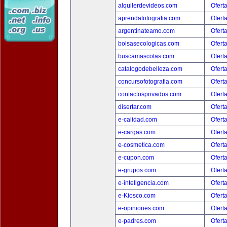
alquilerdevideos.com
Ofert
aprendafotografia.com
Ofert
argentinateamo.com
Ofert
bolsasecologicas.com
Ofert
buscamascotas.com
Ofert
catalogodebelleza.com
Ofert
concursofotografia.com
Ofert
contactosprivados.com
Ofert
disertar.com
Ofert
e-calidad.com
Ofert
e-cargas.com
Ofert
e-cosmetica.com
Ofert
e-cupon.com
Ofert
e-grupos.com
Ofert
e-inteligencia.com
Ofert
e-Kiosco.com
Ofert
e-opiniones.com
Ofert
e-padres.com
Ofert