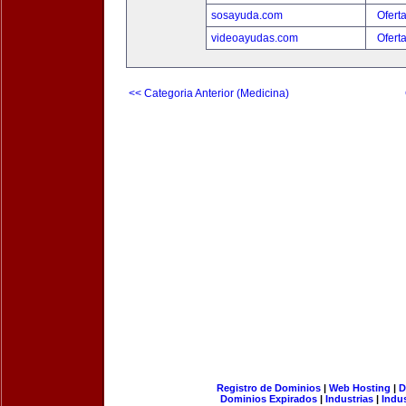
sosayuda.com
Ofert
videoayudas.com
Ofert
<< Categoria Anterior (Medicina)
Registro de Dominios
|
Web Hosting
|
D
Dominios Expirados
|
Industrias
|
Indu