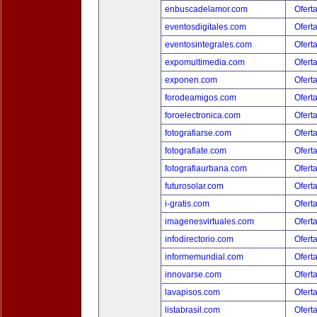
enbuscadelamor.com
Ofert
eventosdigitales.com
Ofert
eventosintegrales.com
Ofert
expomultimedia.com
Ofert
exponen.com
Ofert
forodeamigos.com
Ofert
foroelectronica.com
Ofert
fotografiarse.com
Ofert
fotografiate.com
Ofert
fotografiaurbana.com
Ofert
futurosolar.com
Ofert
i-gratis.com
Ofert
imagenesvirtuales.com
Ofert
infodirectorio.com
Ofert
informemundial.com
Ofert
innovarse.com
Ofert
lavapisos.com
Ofert
listabrasil.com
Ofert