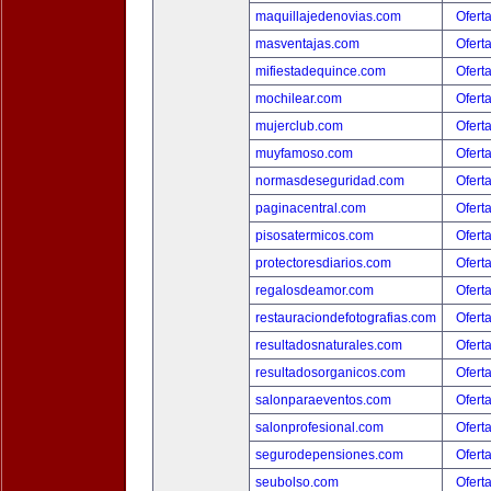
maquillajedenovias.com
Ofert
masventajas.com
Ofert
mifiestadequince.com
Ofert
mochilear.com
Ofert
mujerclub.com
Ofert
muyfamoso.com
Ofert
normasdeseguridad.com
Ofert
paginacentral.com
Ofert
pisosatermicos.com
Ofert
protectoresdiarios.com
Ofert
regalosdeamor.com
Ofert
restauraciondefotografias.com
Ofert
resultadosnaturales.com
Ofert
resultadosorganicos.com
Ofert
salonparaeventos.com
Ofert
salonprofesional.com
Ofert
segurodepensiones.com
Ofert
seubolso.com
Ofert