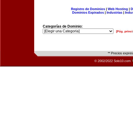
Registro de Dominios
|
Web Hosting
|
D
Dominios Expirados
|
Industrias
|
Indu
Categorías de Dominio:
[Pág. princi
** Precios expre
© 2002/2022 Solo10.com