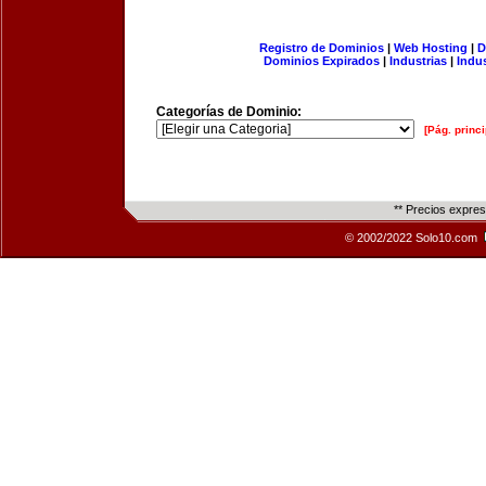
Registro de Dominios
|
Web Hosting
|
D
Dominios Expirados
|
Industrias
|
Indu
Categorías de Dominio:
[Pág. princi
** Precios expre
© 2002/2022 Solo10.com