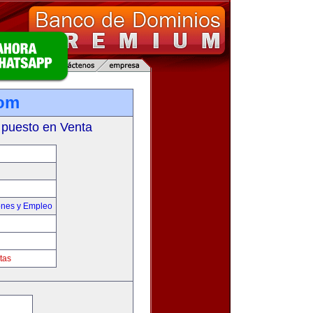
com
 puesto en Venta
ones y Empleo
tas