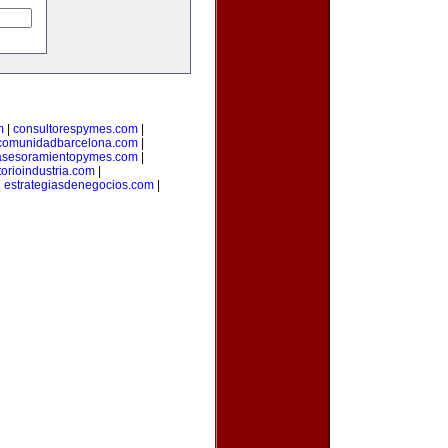
m
|
consultorespymes.com
|
comunidadbarcelona.com
|
asesoramientopymes.com
|
torioindustria.com
|
|
estrategiasdenegocios.com
|