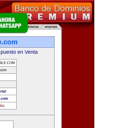
e.com
 puesto en Venta
ILE.COM
.com
rta!
e.com
tas