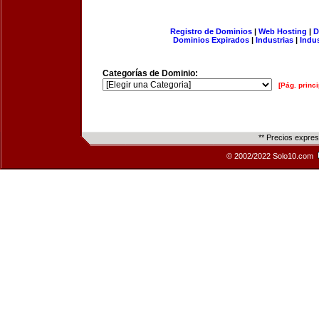
Registro de Dominios
|
Web Hosting
|
D
Dominios Expirados
|
Industrias
|
Indu
Categorías de Dominio:
[Pág. princi
** Precios expre
© 2002/2022 Solo10.com