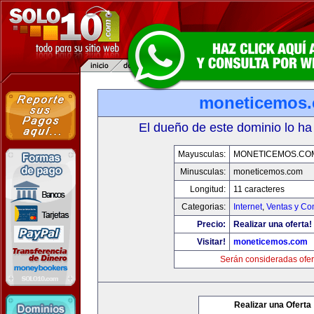
moneticemos
El dueño de este dominio lo ha
Mayusculas:
MONETICEMOS.CO
Minusculas:
moneticemos.com
Longitud:
11 caracteres
Categorias:
Internet
,
Ventas y Co
Precio:
Realizar una oferta!
Visitar!
moneticemos.com
Serán consideradas ofer
Realizar una Oferta