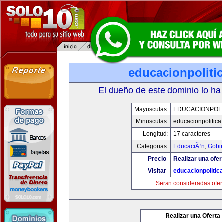
educacionpoliti
El dueño de este dominio lo ha
Mayusculas:
EDUCACIONPOLI
Minusculas:
educacionpolitic
Longitud:
17 caracteres
Categorias:
EducaciÃ³n
,
Gobi
Precio:
Realizar una ofer
Visitar!
educacionpolitic
Serán consideradas ofer
Realizar una Oferta