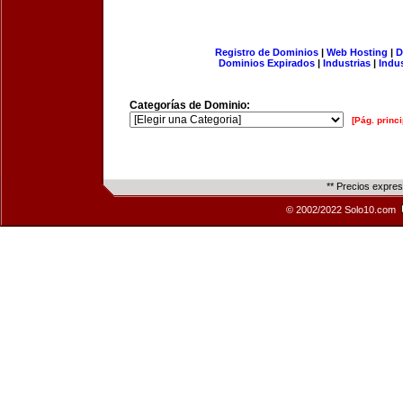
Registro de Dominios
|
Web Hosting
|
D
Dominios Expirados
|
Industrias
|
Indu
Categorías de Dominio:
[Pág. princi
** Precios expre
© 2002/2022 Solo10.com