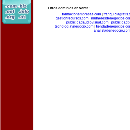
Otros dominios en venta:
formacionempresas.com
|
franquiciagratis
gestionrecursos.com
|
mulheresdenegocios.c
publicidadaudiovisual.com
|
publicidad
tecnologiaynegocio.com
|
tiendadenegocios.c
analistadenegocio.co