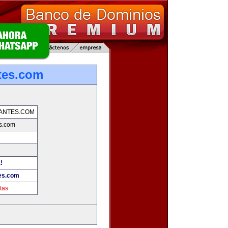
tes.com
ANTES.COM
es.com
!
tes.com
tas