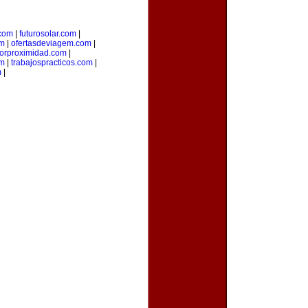
.com
|
futurosolar.com
|
om
|
ofertasdeviagem.com
|
porproximidad.com
|
om
|
trabajospracticos.com
|
m
|