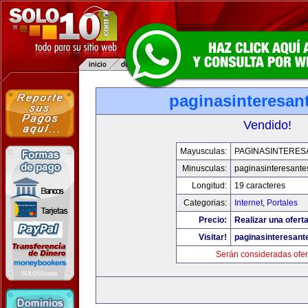
paginasinteresan
Vendido!
Mayusculas:
PAGINASINTERES
Minusculas:
paginasinteresant
Longitud:
19 caracteres
Categorias:
Internet
,
Portales
Precio:
Realizar una oferta
Visitar!
paginasinteresan
Serán consideradas ofer