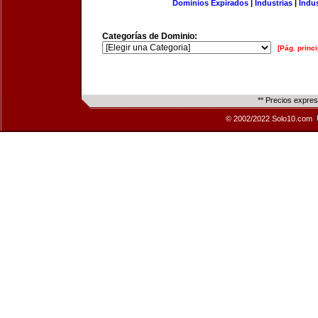
Dominios Expirados
|
Industrias
|
Indu
Categorías de Dominio:
[Pág. princi
** Precios expre
© 2002/2022 Solo10.com