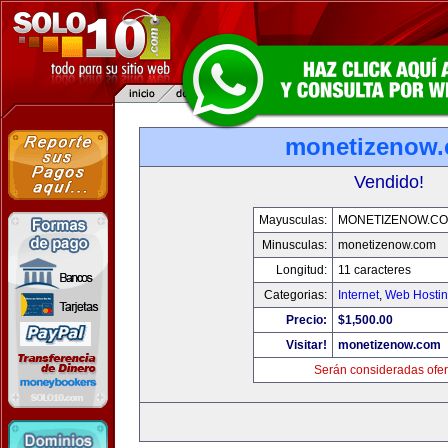
monetizenow
Vendido!
Mayusculas:
MONETIZENOW.C
Minusculas:
monetizenow.com
Longitud:
11 caracteres
Categorias:
Internet
,
Web Hostin
Precio:
$1,500.00
Visitar!
monetizenow.com
Serán consideradas ofer