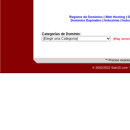
Registro de Dominios
|
Web Hosting
|
D
Dominios Expirados
|
Industrias
|
Indu
Categorías de Dominio:
[Pág. princi
** Precios expre
© 2002/2022 Solo10.com