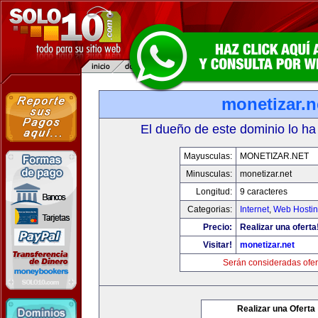
monetizar.n
El dueño de este dominio lo ha
Mayusculas:
MONETIZAR.NET
Minusculas:
monetizar.net
Longitud:
9 caracteres
Categorias:
Internet
,
Web Hostin
Precio:
Realizar una oferta
Visitar!
monetizar.net
Serán consideradas ofer
Realizar una Oferta