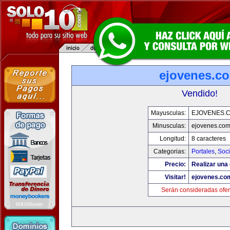
ejovenes.c
Vendido!
Mayusculas:
EJOVENES.
Minusculas:
ejovenes.co
Longitud:
8 caracteres
Categorias:
Portales
,
Soc
Precio:
Realizar una 
Visitar!
ejovenes.co
Serán consideradas ofer