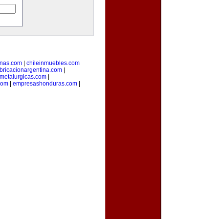
inas.com
|
chileinmuebles.com
bricacionargentina.com
|
smetalurgicas.com
|
com
|
empresashonduras.com
|