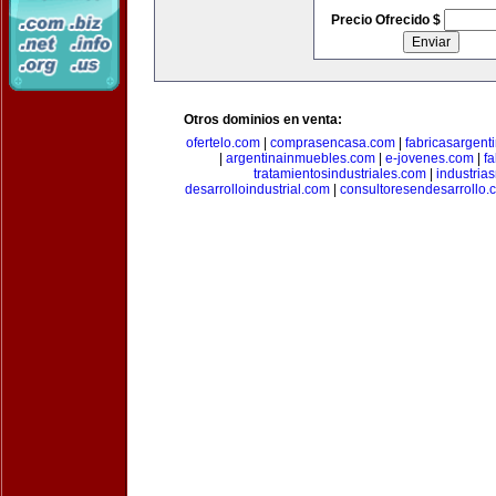
Precio Ofrecido $
Otros dominios en venta:
ofertelo.com
|
comprasencasa.com
|
fabricasargent
|
argentinainmuebles.com
|
e-jovenes.com
|
fa
tratamientosindustriales.com
|
industria
desarrolloindustrial.com
|
consultoresendesarrollo.