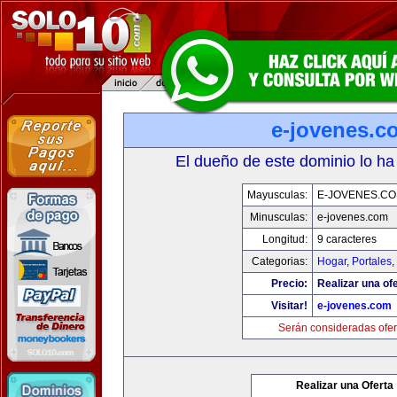
e-jovenes.c
El dueño de este dominio lo ha
Mayusculas:
E-JOVENES.C
Minusculas:
e-jovenes.com
Longitud:
9 caracteres
Categorias:
Hogar
,
Portales
,
Precio:
Realizar una ofe
Visitar!
e-jovenes.com
Serán consideradas ofer
Realizar una Oferta