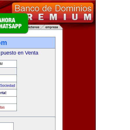
om
 puesto en Venta
OM
Sociedad
rta!
tas