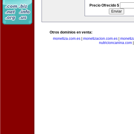
Precio Ofrecido $
Otros dominios en venta:
monetiza.com.es
|
monetizacion.com.es
|
monetiz
nutricioncanina.com
|