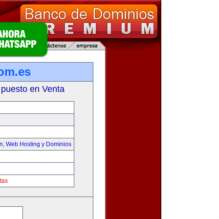
om.es
 puesto en Venta
on
,
Web Hosting y Dominios
tas